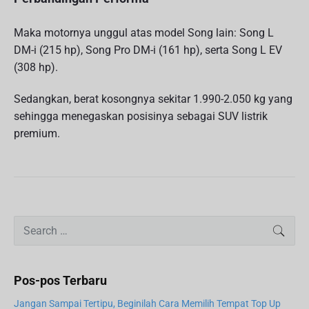
Maka motornya unggul atas model Song lain: Song L
DM-i (215 hp), Song Pro DM-i (161 hp), serta Song L EV
(308 hp).
Sedangkan, berat kosongnya sekitar 1.990-2.050 kg yang
sehingga menegaskan posisinya sebagai SUV listrik
premium.
P
S
SEAR
r
e
i
a
m
r
Pos-pos Terbaru
a
c
r
h
Jangan Sampai Tertipu, Beginilah Cara Memilih Tempat Top Up