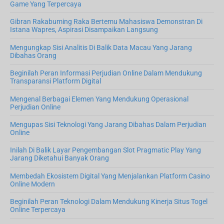
y
f
Game Yang Terpercaya
S
o
i
Gibran Rakabuming Raka Bertemu Mahasiswa Demonstran Di
r
Istana Wapres, Aspirasi Disampaikan Langsung
d
:
e
Mengungkap Sisi Analitis Di Balik Data Macau Yang Jarang
b
Dibahas Orang
a
r
Beginilah Peran Informasi Perjudian Online Dalam Mendukung
Transparansi Platform Digital
Mengenal Berbagai Elemen Yang Mendukung Operasional
Perjudian Online
Mengupas Sisi Teknologi Yang Jarang Dibahas Dalam Perjudian
Online
Inilah Di Balik Layar Pengembangan Slot Pragmatic Play Yang
Jarang Diketahui Banyak Orang
Membedah Ekosistem Digital Yang Menjalankan Platform Casino
Online Modern
Beginilah Peran Teknologi Dalam Mendukung Kinerja Situs Togel
Online Terpercaya