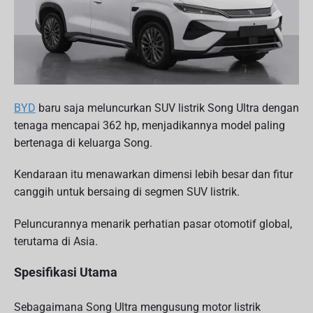
m
k
K
a
s
t
e
g
o
r
i
BYD
baru saja meluncurkan SUV listrik Song Ultra dengan
tenaga mencapai 362 hp, menjadikannya model paling
bertenaga di keluarga Song.
Kendaraan itu menawarkan dimensi lebih besar dan fitur
canggih untuk bersaing di segmen SUV listrik.
Peluncurannya menarik perhatian pasar otomotif global,
terutama di Asia.
Spesifikasi Utama
Sebagaimana Song Ultra mengusung motor listrik