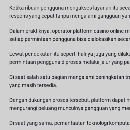
Ketika ribuan pengguna mengakses layanan itu se
respons yang cepat tanpa mengalami gangguan yang
Dalam praktiknya, operator platform casino online
setiap permintaan pengguna bisa dialokasikan secar
Lewat pendekatan itu seperti halnya juga yang dila
permintaan pengguna diproses melalui jalur yang pal
Di saat salah satu bagian mengalami peningkatan tr
yang masih tersedia.
Dengan dukungan proses tersebut, platform dapat m
mengurangi peluang munculnya gangguan yang m
Di saat yang sama, pemanfaatan teknologi komputasi