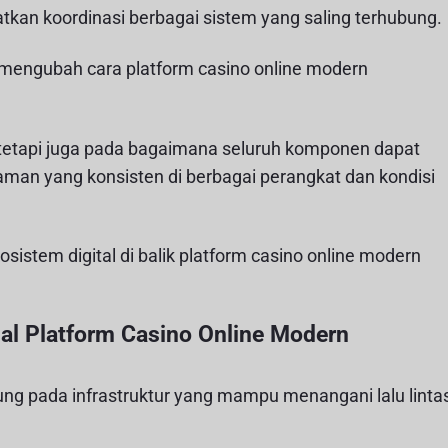
tkan koordinasi berbagai sistem yang saling terhubung.
 mengubah cara platform casino online modern
tetapi juga pada bagaimana seluruh komponen dapat
man yang konsisten di berbagai perangkat dan kondisi
stem digital di balik platform casino online modern
nal Platform Casino Online Modern
ung pada infrastruktur yang mampu menangani lalu linta