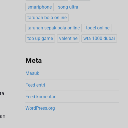
smartphone
song ultra
taruhan bola online
taruhan sepak bola online
togel online
top up game
valentine
wta 1000 dubai
Meta
Masuk
Feed entri
ta
Feed komentar
WordPress.org
gan