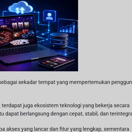
a
c
c
a
k
m
K
a
s
t
e
g
o
r
i
si sebagai sekadar tempat yang mempertemukan penggu
, terdapat juga ekosistem teknologi yang bekerja secara
tu dapat berlangsung dengan cepat, stabil, dan terintegra
a akses yang lancar dan fitur yang lengkap, sementara