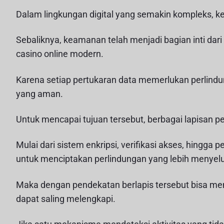
Dalam lingkungan digital yang semakin kompleks, ke
Sebaliknya, keamanan telah menjadi bagian inti dar
casino online modern.
Karena setiap pertukaran data memerlukan perlindun
yang aman.
Untuk mencapai tujuan tersebut, berbagai lapisan
Mulai dari sistem enkripsi, verifikasi akses, hingga 
untuk menciptakan perlindungan yang lebih menyel
Maka dengan pendekatan berlapis tersebut bisa 
dapat saling melengkapi.