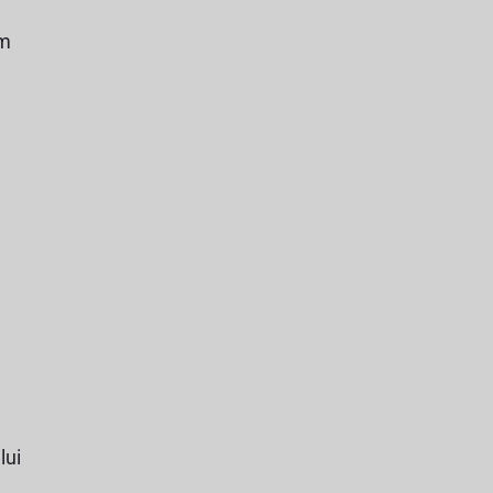
em
lui