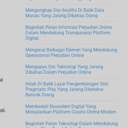
d
Mengungkap Sisi Analitis Di Balik Data
e
Macau Yang Jarang Dibahas Orang
b
Beginilah Peran Informasi Perjudian Online
a
Dalam Mendukung Transparansi Platform
Digital
r
Mengenal Berbagai Elemen Yang Mendukung
Operasional Perjudian Online
Mengupas Sisi Teknologi Yang Jarang
Dibahas Dalam Perjudian Online
na
Inilah Di Balik Layar Pengembangan Slot
Pragmatic Play Yang Jarang Diketahui
Banyak Orang
Membedah Ekosistem Digital Yang
si.
Menjalankan Platform Casino Online Modern
Beginilah Peran Teknologi Dalam Mendukung