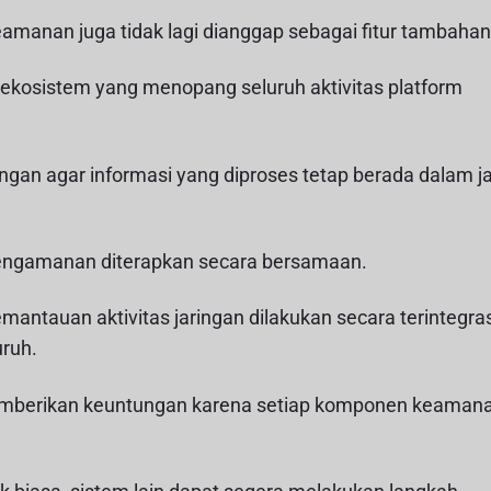
amanan juga tidak lagi dianggap sebagai fitur tambahan
i ekosistem yang menopang seluruh aktivitas platform
gan agar informasi yang diproses tetap berada dalam ja
 pengamanan diterapkan secara bersamaan.
pemantauan aktivitas jaringan dilakukan secara terintegra
uruh.
memberikan keuntungan karena setiap komponen keaman