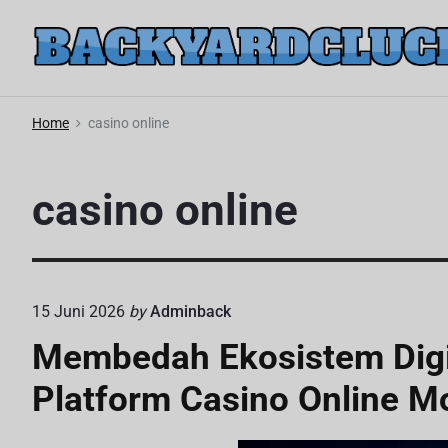
S
k
i
p
t
Home
casino online
o
c
casino online
o
n
t
e
15 Juni 2026
by
Adminback
n
Membedah Ekosistem Digi
t
Platform Casino Online M