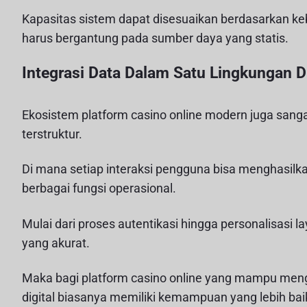
Kapasitas sistem dapat disesuaikan berdasarkan keb
harus bergantung pada sumber daya yang statis.
Integrasi Data Dalam Satu Lingkungan Di
Ekosistem platform casino online modern juga san
terstruktur.
Di mana setiap interaksi pengguna bisa menghasil
berbagai fungsi operasional.
Mulai dari proses autentikasi hingga personalisasi
yang akurat.
Maka bagi platform casino online yang mampu meng
digital biasanya memiliki kemampuan yang lebih ba