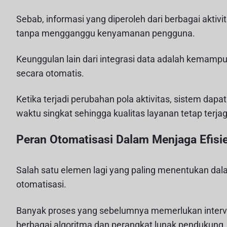
Sebab, informasi yang diperoleh dari berbagai akti
tanpa mengganggu kenyamanan pengguna.
Keunggulan lain dari integrasi data adalah kema
secara otomatis.
Ketika terjadi perubahan pola aktivitas, sistem da
waktu singkat sehingga kualitas layanan tetap terjag
Peran Otomatisasi Dalam Menjaga Efisi
Salah satu elemen lagi yang paling menentukan dala
otomatisasi.
Banyak proses yang sebelumnya memerlukan interven
berbagai algoritma dan perangkat lunak pendukung.