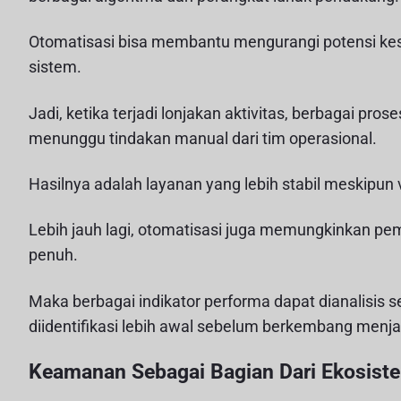
Otomatisasi bisa membantu mengurangi potensi ke
sistem.
Jadi, ketika terjadi lonjakan aktivitas, berbagai pro
menunggu tindakan manual dari tim operasional.
Hasilnya adalah layanan yang lebih stabil meskipun 
Lebih jauh lagi, otomatisasi juga memungkinkan p
penuh.
Maka berbagai indikator performa dapat dianalisis 
diidentifikasi lebih awal sebelum berkembang menja
Keamanan Sebagai Bagian Dari Ekosist