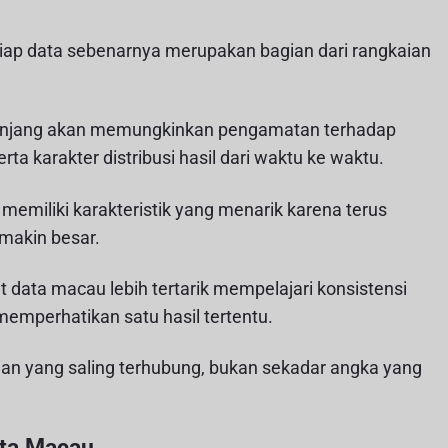
setiap data sebenarnya merupakan bagian dari rangkaian
panjang akan memungkinkan pengamatan terhadap
a karakter distribusi hasil dari waktu ke waktu.
 memiliki karakteristik yang menarik karena terus
makin besar.
ata macau lebih tertarik mempelajari konsistensi
memperhatikan satu hasil tertentu.
an yang saling terhubung, bukan sekadar angka yang
ata Macau