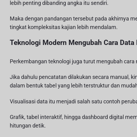
lebih penting dibanding angka itu sendiri.
Maka dengan pandangan tersebut pada akhirnya men
tingkat kompleksitas kajian lebih mendalam.
Teknologi Modern Mengubah Cara Data M
Perkembangan teknologi juga turut mengubah cara
Jika dahulu pencatatan dilakukan secara manual, k
dalam bentuk tabel yang lebih terstruktur dan muda
Visualisasi data itu menjadi salah satu contoh perub
Grafik, tabel interaktif, hingga dashboard digital 
hitungan detik.