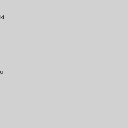
ki
au