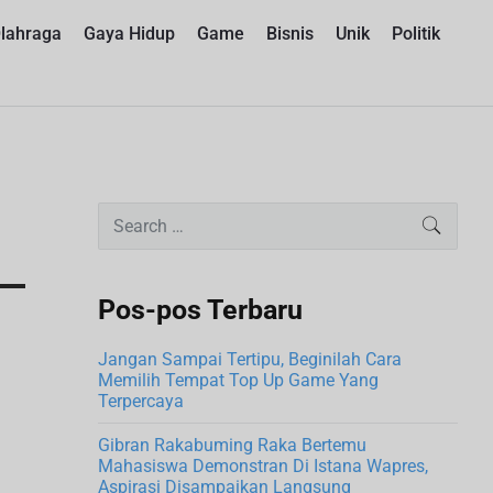
lahraga
Gaya Hidup
Game
Bisnis
Unik
Politik
P
S
SEARC
e
r
a
i
r
Pos-pos Terbaru
m
c
a
h
Jangan Sampai Tertipu, Beginilah Cara
r
Memilih Tempat Top Up Game Yang
f
Terpercaya
o
y
r
S
Gibran Rakabuming Raka Bertemu
:
Mahasiswa Demonstran Di Istana Wapres,
i
Aspirasi Disampaikan Langsung