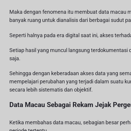
Maka dengan fenomena itu membuat data macau me
banyak ruang untuk dianalisis dari berbagai sudut p
Seperti halnya pada era digital saat ini, akses terh
Setiap hasil yang muncul langsung terdokumentasi d
saja.
Sehingga dengan keberadaan akses data yang sema
mempelajari perubahan yang terjadi dalam suatu ku
secara lebih sistematis dan objektif.
Data Macau Sebagai Rekam Jejak Perge
Ketika membahas data macau, sebagian besar perha
periode tertentu.