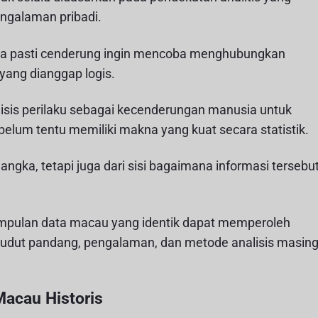
engalaman pribadi.
nya pasti cenderung ingin mencoba menghubungkan
yang dianggap logis.
lisis perilaku sebagai kecenderungan manusia untuk
lum tentu memiliki makna yang kuat secara statistik.
 angka, tetapi juga dari sisi bagaimana informasi tersebu
umpulan data macau yang identik dapat memperoleh
udut pandang, pengalaman, dan metode analisis masing
Macau Historis