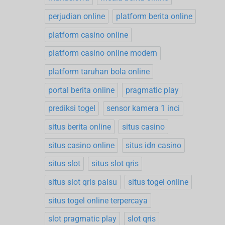
perjudian online
platform berita online
platform casino online
platform casino online modern
platform taruhan bola online
portal berita online
pragmatic play
prediksi togel
sensor kamera 1 inci
situs berita online
situs casino
situs casino online
situs idn casino
situs slot
situs slot qris
situs slot qris palsu
situs togel online
situs togel online terpercaya
slot pragmatic play
slot qris