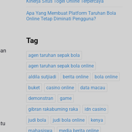
Kinerja Situs Togel Online Terpercaya
Apa Yang Membuat Platform Taruhan Bola
Online Tetap Diminati Pengguna?
Tag
pan
agen taruhan sepak bola
agen taruhan sepak bola online
aldila sutjiadi
berita online
bola online
buket
casino online
data macau
demonstran
game
gibran rakabuming raka
idn casino
judi bola
judi bola online
kenya
atu
mahasiswa
media berita online