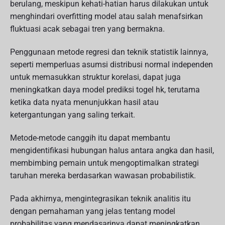
berulang, meskipun kehati-hatian harus dilakukan untuk
menghindari overfitting model atau salah menafsirkan
fluktuasi acak sebagai tren yang bermakna.
Penggunaan metode regresi dan teknik statistik lainnya,
seperti memperluas asumsi distribusi normal independen
untuk memasukkan struktur korelasi, dapat juga
meningkatkan daya model prediksi togel hk, terutama
ketika data nyata menunjukkan hasil atau
ketergantungan yang saling terkait.
Metode-metode canggih itu dapat membantu
mengidentifikasi hubungan halus antara angka dan hasil,
membimbing pemain untuk mengoptimalkan strategi
taruhan mereka berdasarkan wawasan probabilistik.
Pada akhirnya, mengintegrasikan teknik analitis itu
dengan pemahaman yang jelas tentang model
probabilitas yang mendasarinya dapat meningkatkan