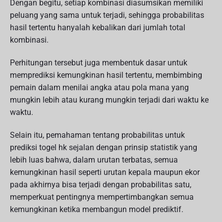
Dengan begitu, setiap kombinasi diasumsikan memiliki
peluang yang sama untuk terjadi, sehingga probabilitas
hasil tertentu hanyalah kebalikan dari jumlah total
kombinasi.
Perhitungan tersebut juga membentuk dasar untuk
memprediksi kemungkinan hasil tertentu, membimbing
pemain dalam menilai angka atau pola mana yang
mungkin lebih atau kurang mungkin terjadi dari waktu ke
waktu.
Selain itu, pemahaman tentang probabilitas untuk
prediksi togel hk sejalan dengan prinsip statistik yang
lebih luas bahwa, dalam urutan terbatas, semua
kemungkinan hasil seperti urutan kepala maupun ekor
pada akhirnya bisa terjadi dengan probabilitas satu,
memperkuat pentingnya mempertimbangkan semua
kemungkinan ketika membangun model prediktif.