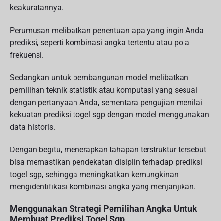
keakuratannya.
Perumusan melibatkan penentuan apa yang ingin Anda
prediksi, seperti kombinasi angka tertentu atau pola
frekuensi.
Sedangkan untuk pembangunan model melibatkan
pemilihan teknik statistik atau komputasi yang sesuai
dengan pertanyaan Anda, sementara pengujian menilai
kekuatan prediksi togel sgp dengan model menggunakan
data historis.
Dengan begitu, menerapkan tahapan terstruktur tersebut
bisa memastikan pendekatan disiplin terhadap prediksi
togel sgp, sehingga meningkatkan kemungkinan
mengidentifikasi kombinasi angka yang menjanjikan.
Menggunakan Strategi Pemilihan Angka Untuk
Membuat Prediksi Togel Sgp