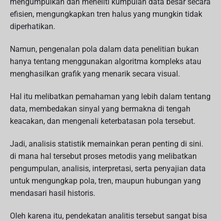
mengumpulkan dan meneliti kumpulan data besar secara
efisien, mengungkapkan tren halus yang mungkin tidak
diperhatikan.
Namun, pengenalan pola dalam data penelitian bukan
hanya tentang menggunakan algoritma kompleks atau
menghasilkan grafik yang menarik secara visual.
Hal itu melibatkan pemahaman yang lebih dalam tentang
data, membedakan sinyal yang bermakna di tengah
keacakan, dan mengenali keterbatasan pola tersebut.
Jadi, analisis statistik memainkan peran penting di sini.
di mana hal tersebut proses metodis yang melibatkan
pengumpulan, analisis, interpretasi, serta penyajian data
untuk mengungkap pola, tren, maupun hubungan yang
mendasari hasil historis.
Oleh karena itu, pendekatan analitis tersebut sangat bisa