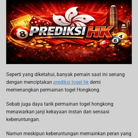
Seperti yang diketahui, banyak pemain saat ini senang
dengan menciptakan
prediksi togel hk
demi
memenangkan permainan togel Hongkong.
Sebab juga daya tarik permainan togel hongkong
menawarkan janji kekayaan instan dan sensasi
keberuntungan.
Namun meskipun keberuntungan memainkan peran yang