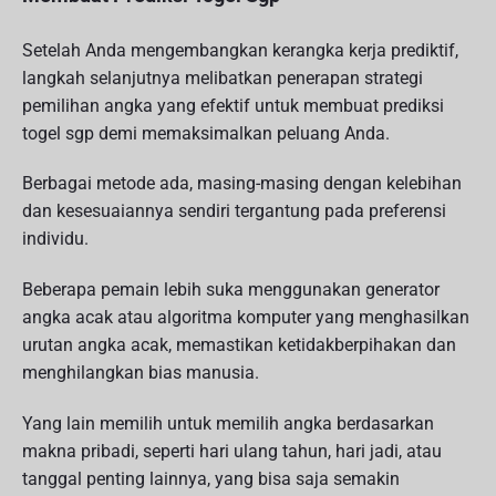
Setelah Anda mengembangkan kerangka kerja prediktif,
langkah selanjutnya melibatkan penerapan strategi
pemilihan angka yang efektif untuk membuat prediksi
togel sgp demi memaksimalkan peluang Anda.
Berbagai metode ada, masing-masing dengan kelebihan
dan kesesuaiannya sendiri tergantung pada preferensi
individu.
Beberapa pemain lebih suka menggunakan generator
angka acak atau algoritma komputer yang menghasilkan
urutan angka acak, memastikan ketidakberpihakan dan
menghilangkan bias manusia.
Yang lain memilih untuk memilih angka berdasarkan
makna pribadi, seperti hari ulang tahun, hari jadi, atau
tanggal penting lainnya, yang bisa saja semakin