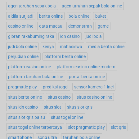
agen taruhan sepak bola
agen taruhan sepak bola online
aldila sutjiadi
berita online
bola online
buket
casino online
data macau
demonstran
game
gibran rakabuming raka
idn casino
judi bola
judi bola online
kenya
mahasiswa
media berita online
perjudian online
platform berita online
platform casino online
platform casino online modern
platform taruhan bola online
portal berita online
pragmatic play
prediksi togel
sensor kamera 1 inci
situs berita online
situs casino
situs casino online
situs idn casino
situs slot
situs slot qris
situs slot qris palsu
situs togel online
situs togel online terpercaya
slot pragmatic play
slot qris
smartphone
song ultra
taruhan bola online