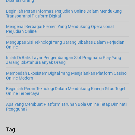
Dibahas Orang
a
r
Beginilah Peran Informasi Perjudian Online Dalam Mendukung
Transparansi Platform Digital
Mengenal Berbagai Elemen Yang Mendukung Operasional
Perjudian Online
Mengupas Sisi Teknologi Yang Jarang Dibahas Dalam Perjudian
Online
Inilah Di Balik Layar Pengembangan Slot Pragmatic Play Yang
Jarang Diketahui Banyak Orang
Membedah Ekosistem Digital Yang Menjalankan Platform Casino
Online Modern
Beginilah Peran Teknologi Dalam Mendukung Kinerja Situs Togel
Online Terpercaya
Apa Yang Membuat Platform Taruhan Bola Online Tetap Diminati
Pengguna?
Tag