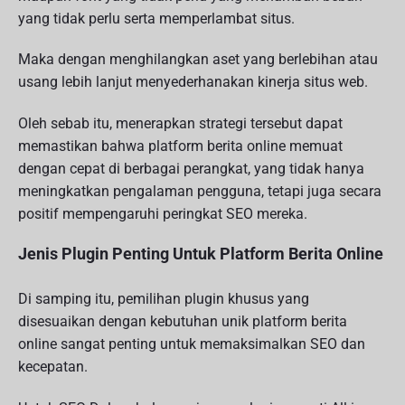
yang tidak perlu serta memperlambat situs.
Maka dengan menghilangkan aset yang berlebihan atau
usang lebih lanjut menyederhanakan kinerja situs web.
Oleh sebab itu, menerapkan strategi tersebut dapat
memastikan bahwa platform berita online memuat
dengan cepat di berbagai perangkat, yang tidak hanya
meningkatkan pengalaman pengguna, tetapi juga secara
positif mempengaruhi peringkat SEO mereka.
Jenis Plugin Penting Untuk Platform Berita Online
Di samping itu, pemilihan plugin khusus yang
disesuaikan dengan kebutuhan unik platform berita
online sangat penting untuk memaksimalkan SEO dan
kecepatan.