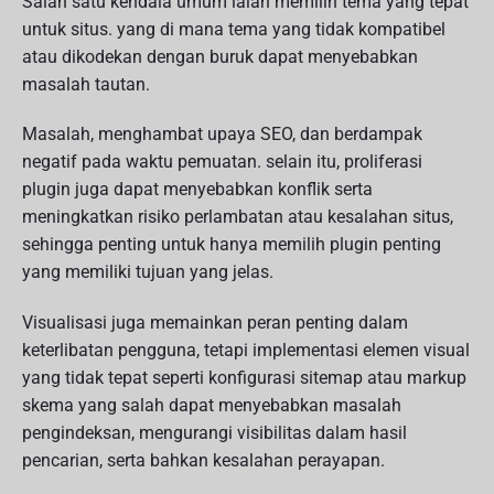
Salah satu kendala umum ialah memilih tema yang tepat
untuk situs. yang di mana tema yang tidak kompatibel
atau dikodekan dengan buruk dapat menyebabkan
masalah tautan.
Masalah, menghambat upaya SEO, dan berdampak
negatif pada waktu pemuatan. selain itu, proliferasi
plugin juga dapat menyebabkan konflik serta
meningkatkan risiko perlambatan atau kesalahan situs,
sehingga penting untuk hanya memilih plugin penting
yang memiliki tujuan yang jelas.
Visualisasi juga memainkan peran penting dalam
keterlibatan pengguna, tetapi implementasi elemen visual
yang tidak tepat seperti konfigurasi sitemap atau markup
skema yang salah dapat menyebabkan masalah
pengindeksan, mengurangi visibilitas dalam hasil
pencarian, serta bahkan kesalahan perayapan.