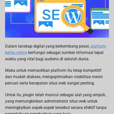
m
k
K
a
s
t
e
g
o
r
i
Dalam lanskap digital yang berkembang pesat,
platform
berita online
berfungsi sebagai sumber informasi tepat
waktu yang vital bagi audiens di seluruh dunia.
Maka untuk memastikan platform itu tetap kompetitif
dan mudah diakses, mengoptimalkan visibilitas mesin
pencari serta kecepatan situs web sangat penting.
Untuk itu, plugin telah muncul sebagai alat yang ampuh,
yang memungkinkan administrator situs web untuk
meningkatkan aspek-aspek tersebut secara efektif tanpa
pengetahuan pengkodean yang luas.