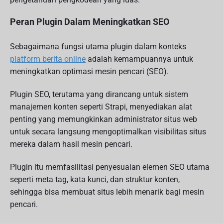
Peran Plugin Dalam Meningkatkan SEO
Sebagaimana fungsi utama plugin dalam konteks
platform berita online
adalah kemampuannya untuk
meningkatkan optimasi mesin pencari (SEO).
Plugin SEO, terutama yang dirancang untuk sistem
manajemen konten seperti Strapi, menyediakan alat
penting yang memungkinkan administrator situs web
untuk secara langsung mengoptimalkan visibilitas situs
mereka dalam hasil mesin pencari.
Plugin itu memfasilitasi penyesuaian elemen SEO utama
seperti meta tag, kata kunci, dan struktur konten,
sehingga bisa membuat situs lebih menarik bagi mesin
pencari.