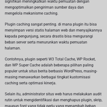
signifikan meningkatkan waktu pemuatan dengan
mengoptimalkan pengiriman sumber daya dan
mengelola mekanisme caching.
Plugin caching sangat penting. di mana plugin itu bisa
menyimpan versi statis halaman web dan menyajikannya
kepada pengunjung, secara drastis bisa mengurangi
beban server serta menurunkan waktu pemuatan
halaman.
Contohnya, plugin seperti W3 Total Cache, WP Rocket,
dan WP Super Cache adalah beberapa pilihan paling
populer untuk situs berita berbasis WordPress, masing-
masing menawarkan berbagai tingkat kustomisasi
caching serta optimasi kinerja.
Selain itu, administrator situs web harus melakukan audit
rutin untuk mengidentifikasi dan menghapus plugin, skrip,
maupun font yang tidak perlu yang menambah beban