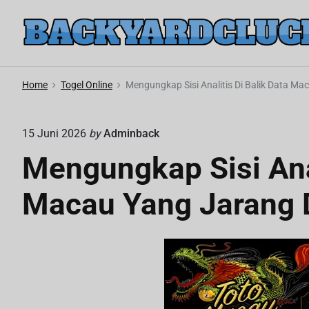
S
k
i
p
t
Home
Togel Online
Mengungkap Sisi Analitis Di Balik Data M
o
c
15 Juni 2026
by
Adminback
o
Mengungkap Sisi Anal
n
t
Macau Yang Jarang 
e
n
t