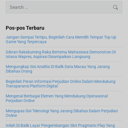
P
S
SEAR
r
e
i
a
m
r
Pos-pos Terbaru
a
c
r
h
Jangan Sampai Tertipu, Beginilah Cara Memilih Tempat Top Up
y
f
Game Yang Terpercaya
S
o
i
Gibran Rakabuming Raka Bertemu Mahasiswa Demonstran Di
r
Istana Wapres, Aspirasi Disampaikan Langsung
d
:
e
Mengungkap Sisi Analitis Di Balik Data Macau Yang Jarang
b
Dibahas Orang
a
r
Beginilah Peran Informasi Perjudian Online Dalam Mendukung
Transparansi Platform Digital
Mengenal Berbagai Elemen Yang Mendukung Operasional
Perjudian Online
Mengupas Sisi Teknologi Yang Jarang Dibahas Dalam Perjudian
Online
Inilah Di Balik Layar Pengembangan Slot Pragmatic Play Yang