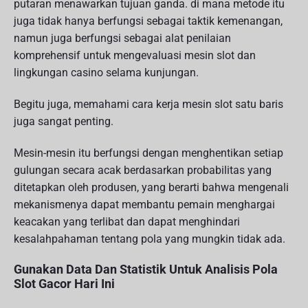
putaran menawarkan tujuan ganda. di mana metode itu
juga tidak hanya berfungsi sebagai taktik kemenangan,
namun juga berfungsi sebagai alat penilaian
komprehensif untuk mengevaluasi mesin slot dan
lingkungan casino selama kunjungan.
Begitu juga, memahami cara kerja mesin slot satu baris
juga sangat penting.
Mesin-mesin itu berfungsi dengan menghentikan setiap
gulungan secara acak berdasarkan probabilitas yang
ditetapkan oleh produsen, yang berarti bahwa mengenali
mekanismenya dapat membantu pemain menghargai
keacakan yang terlibat dan dapat menghindari
kesalahpahaman tentang pola yang mungkin tidak ada.
Gunakan Data Dan Statistik Untuk Analisis Pola
Slot Gacor Hari Ini