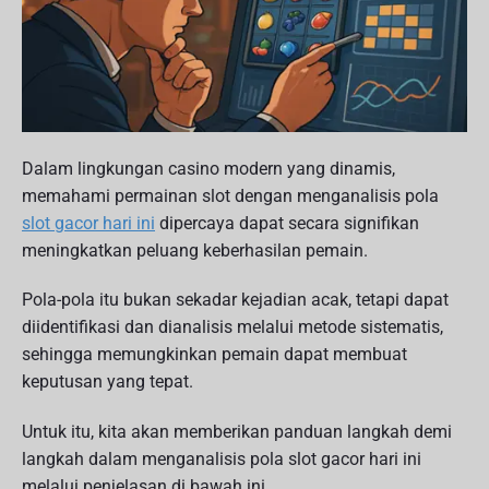
m
k
K
a
s
t
e
g
o
r
i
Dalam lingkungan casino modern yang dinamis,
memahami permainan slot dengan menganalisis pola
slot gacor hari ini
dipercaya dapat secara signifikan
meningkatkan peluang keberhasilan pemain.
Pola-pola itu bukan sekadar kejadian acak, tetapi dapat
diidentifikasi dan dianalisis melalui metode sistematis,
sehingga memungkinkan pemain dapat membuat
keputusan yang tepat.
Untuk itu, kita akan memberikan panduan langkah demi
langkah dalam menganalisis pola slot gacor hari ini
melalui penjelasan di bawah ini.