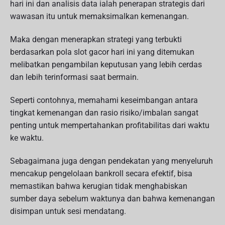
hari ini dan analisis data ialah penerapan strategis dari
wawasan itu untuk memaksimalkan kemenangan.
Maka dengan menerapkan strategi yang terbukti
berdasarkan pola slot gacor hari ini yang ditemukan
melibatkan pengambilan keputusan yang lebih cerdas
dan lebih terinformasi saat bermain.
Seperti contohnya, memahami keseimbangan antara
tingkat kemenangan dan rasio risiko/imbalan sangat
penting untuk mempertahankan profitabilitas dari waktu
ke waktu.
Sebagaimana juga dengan pendekatan yang menyeluruh
mencakup pengelolaan bankroll secara efektif, bisa
memastikan bahwa kerugian tidak menghabiskan
sumber daya sebelum waktunya dan bahwa kemenangan
disimpan untuk sesi mendatang.