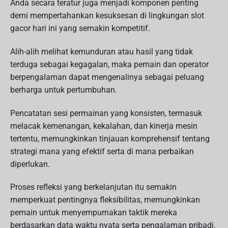
Anda secara teratur juga menjadi komponen penting
demi mempertahankan kesuksesan di lingkungan slot
gacor hari ini yang semakin kompetitif.
Alih-alih melihat kemunduran atau hasil yang tidak
terduga sebagai kegagalan, maka pemain dan operator
berpengalaman dapat mengenalinya sebagai peluang
berharga untuk pertumbuhan.
Pencatatan sesi permainan yang konsisten, termasuk
melacak kemenangan, kekalahan, dan kinerja mesin
tertentu, memungkinkan tinjauan komprehensif tentang
strategi mana yang efektif serta di mana perbaikan
diperlukan.
Proses refleksi yang berkelanjutan itu semakin
memperkuat pentingnya fleksibilitas, memungkinkan
pemain untuk menyempurnakan taktik mereka
berdasarkan data waktu nyata serta pengalaman pribadi.