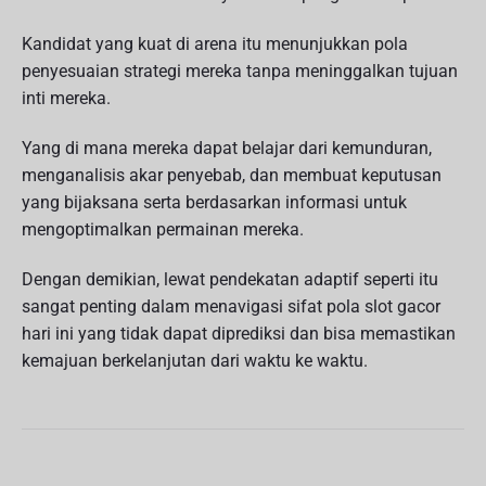
Kandidat yang kuat di arena itu menunjukkan pola
penyesuaian strategi mereka tanpa meninggalkan tujuan
inti mereka.
Yang di mana mereka dapat belajar dari kemunduran,
menganalisis akar penyebab, dan membuat keputusan
yang bijaksana serta berdasarkan informasi untuk
mengoptimalkan permainan mereka.
Dengan demikian, lewat pendekatan adaptif seperti itu
sangat penting dalam menavigasi sifat pola slot gacor
hari ini yang tidak dapat diprediksi dan bisa memastikan
kemajuan berkelanjutan dari waktu ke waktu.