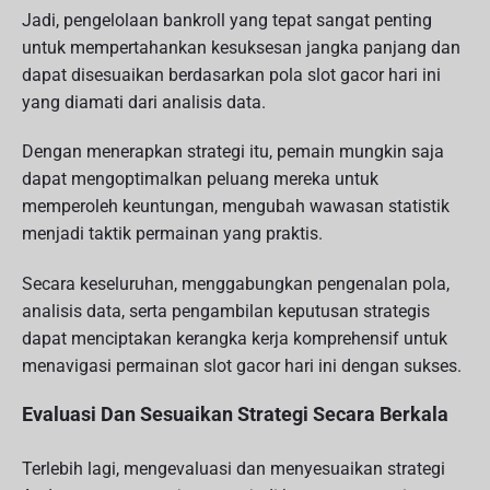
Jadi, pengelolaan bankroll yang tepat sangat penting
untuk mempertahankan kesuksesan jangka panjang dan
dapat disesuaikan berdasarkan pola slot gacor hari ini
yang diamati dari analisis data.
Dengan menerapkan strategi itu, pemain mungkin saja
dapat mengoptimalkan peluang mereka untuk
memperoleh keuntungan, mengubah wawasan statistik
menjadi taktik permainan yang praktis.
Secara keseluruhan, menggabungkan pengenalan pola,
analisis data, serta pengambilan keputusan strategis
dapat menciptakan kerangka kerja komprehensif untuk
menavigasi permainan slot gacor hari ini dengan sukses.
Evaluasi Dan Sesuaikan Strategi Secara Berkala
Terlebih lagi, mengevaluasi dan menyesuaikan strategi