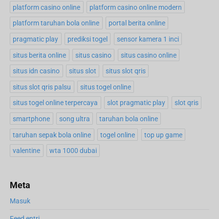
platform casino online
platform casino online modern
platform taruhan bola online
portal berita online
pragmatic play
prediksi togel
sensor kamera 1 inci
situs berita online
situs casino
situs casino online
situs idn casino
situs slot
situs slot qris
situs slot qris palsu
situs togel online
situs togel online terpercaya
slot pragmatic play
slot qris
smartphone
song ultra
taruhan bola online
taruhan sepak bola online
togel online
top up game
valentine
wta 1000 dubai
Meta
Masuk
Feed entri