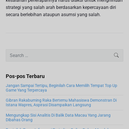
kesalahan penerapannya harus diakui untuk menghindari
strategi yang salah arah berdasarkan kepercayaan diri
secara berlebihan ataupun asumsi yang salah.
P
S
SEAR
r
e
i
a
m
r
Pos-pos Terbaru
a
c
r
h
Jangan Sampai Tertipu, Beginilah Cara Memilih Tempat Top Up
y
f
Game Yang Terpercaya
S
o
i
Gibran Rakabuming Raka Bertemu Mahasiswa Demonstran Di
r
Istana Wapres, Aspirasi Disampaikan Langsung
d
:
e
Mengungkap Sisi Analitis Di Balik Data Macau Yang Jarang
b
Dibahas Orang
a