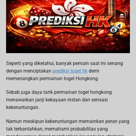
m
k
K
a
s
t
e
g
o
r
i
Seperti yang diketahui, banyak pemain saat ini senang
dengan menciptakan
prediksi togel hk
demi
memenangkan permainan togel Hongkong.
Sebab juga daya tarik permainan togel hongkong
menawarkan janji kekayaan instan dan sensasi
keberuntungan.
Namun meskipun keberuntungan memainkan peran yang
tak terbantahkan, memahami probabilitas yang