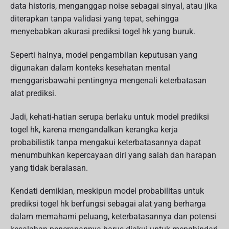
data historis, menganggap noise sebagai sinyal, atau jika
diterapkan tanpa validasi yang tepat, sehingga
menyebabkan akurasi prediksi togel hk yang buruk.
Seperti halnya, model pengambilan keputusan yang
digunakan dalam konteks kesehatan mental
menggarisbawahi pentingnya mengenali keterbatasan
alat prediksi.
Jadi, kehati-hatian serupa berlaku untuk model prediksi
togel hk, karena mengandalkan kerangka kerja
probabilistik tanpa mengakui keterbatasannya dapat
menumbuhkan kepercayaan diri yang salah dan harapan
yang tidak beralasan.
Kendati demikian, meskipun model probabilitas untuk
prediksi togel hk berfungsi sebagai alat yang berharga
dalam memahami peluang, keterbatasannya dan potensi