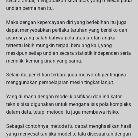
secara andal, mengabaikan sifat acak yang melekat pada
undian permainan itu.
Maka dengan kepercayaan diri yang berlebihan itu juga
dapat menyebabkan perilaku taruhan yang berisiko dan
asumsi yang salah bahwa pola atau urutan angka
tertentu lebih mungkin terjadi berulang kali, yang
meskipun setiap undian secara statistik independen serta
memiliki kemungkinan yang sama.
Selain itu, penelitian terbaru juga menyoroti pentingnya
menggunakan pembelajaran mesin tingkat lanjut.
Yang di mana dengan model klasifikasi dan indikator
teknis bisa digunakan untuk menganalisis pola kompleks
dalam data, tetapi metode itu juga membawa risiko.
Sebagai contohnya, metode itu dapat menghasilkan hasil
yang menyesatkan jika model terlalu disesuaikan dengan