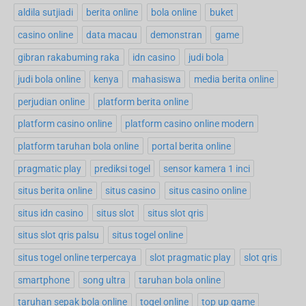
aldila sutjiadi
berita online
bola online
buket
casino online
data macau
demonstran
game
gibran rakabuming raka
idn casino
judi bola
judi bola online
kenya
mahasiswa
media berita online
perjudian online
platform berita online
platform casino online
platform casino online modern
platform taruhan bola online
portal berita online
pragmatic play
prediksi togel
sensor kamera 1 inci
situs berita online
situs casino
situs casino online
situs idn casino
situs slot
situs slot qris
situs slot qris palsu
situs togel online
situs togel online terpercaya
slot pragmatic play
slot qris
smartphone
song ultra
taruhan bola online
taruhan sepak bola online
togel online
top up game