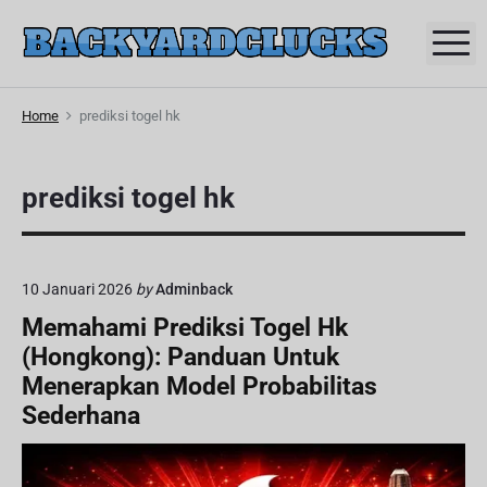
S
k
M
B
P
i
l
a
a
p
t
Home
prediksi togel hk
f
t
c
o
o
r
k
m
c
B
prediksi togel hk
e
y
o
r
n
i
a
t
t
a
r
O
e
10 Januari 2026
by
Adminback
n
n
d
l
Memahami Prediksi Togel Hk
i
t
n
c
(Hongkong): Panduan Untuk
e
B
Menerapkan Model Probabilitas
l
e
Sederhana
r
u
m
a
c
c
a