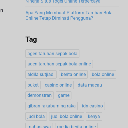
Kinerja Situs Togel Online Terpercaya
an
Apa Yang Membuat Platform Taruhan Bola
Online Tetap Diminati Pengguna?
Tag
agen taruhan sepak bola
agen taruhan sepak bola online
aldila sutjiadi
berita online
bola online
buket
casino online
data macau
demonstran
game
gibran rakabuming raka
idn casino
judi bola
judi bola online
kenya
mahasiswa
media berita online