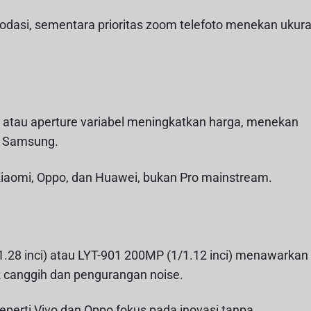
modasi, sementara prioritas zoom telefoto menekan ukur
le atau aperture variabel meningkatkan harga, menekan
n Samsung.
i Xiaomi, Oppo, dan Huawei, bukan Pro mainstream.
1/1.28 inci) atau LYT-901 200MP (1/1.12 inci) menawarkan
DR canggih dan pengurangan noise.
perti Vivo dan Oppo fokus pada inovasi tanpa