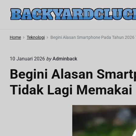
S
k
i
p
t
Home
Teknologi
Begini Alasan Smartphone Pada Tahun 2026 
o
c
10 Januari 2026
by
Adminback
o
Begini Alasan Smar
n
t
Tidak Lagi Memakai 
e
n
t