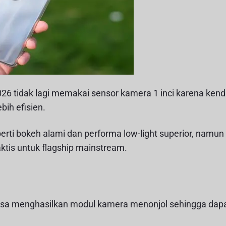
a
c
c
a
k
m
K
a
s
t
e
g
o
26 tidak lagi memakai sensor kamera 1 inci karena kend
r
i
bih efisien.
rti bokeh alami dan performa low-light superior, namun
aktis untuk flagship mainstream.
bisa menghasilkan modul kamera menonjol sehingga dap