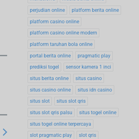
perjudian online
platform berita online
platform casino online
platform casino online modern
platform taruhan bola online
portal berita online
pragmatic play
prediksi togel
sensor kamera 1 inci
situs berita online
situs casino
situs casino online
situs idn casino
situs slot
situs slot qris
situs slot qris palsu
situs togel online
situs togel online terpercaya
slot pragmatic play
slot qris