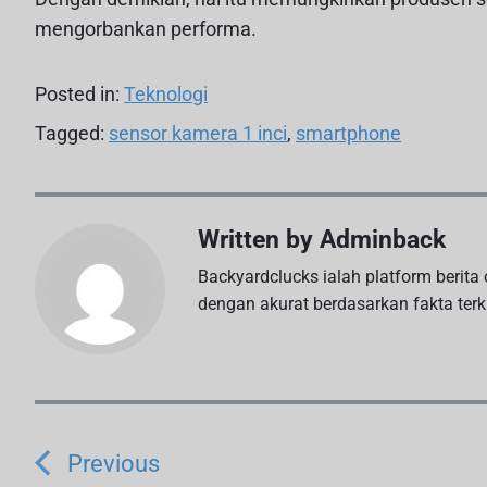
mengorbankan performa.
Posted in:
Teknologi
Tagged:
sensor kamera 1 inci
,
smartphone
Written by
Adminback
Backyardclucks ialah platform berit
dengan akurat berdasarkan fakta terki
N
a
Previous