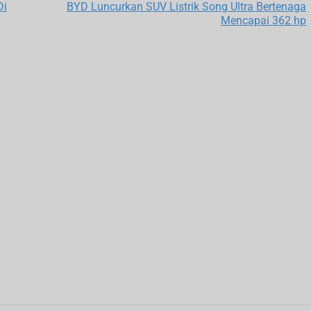
Di
BYD Luncurkan SUV Listrik Song Ultra Bertenaga
Mencapai 362 hp
t
t
: