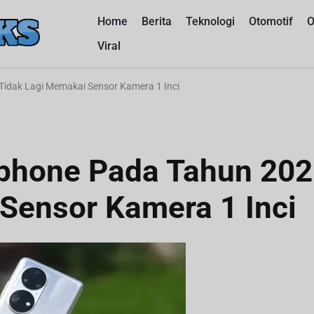
Home
Berita
Teknologi
Otomotif
O
B
P
Viral
l
a
a
t
f
Tidak Lagi Memakai Sensor Kamera 1 Inci
c
o
r
k
m
B
y
e
r
tphone Pada Tahun 20
i
a
t
a
Sensor Kamera 1 Inci
r
O
n
d
l
i
c
n
e
B
l
e
r
u
m