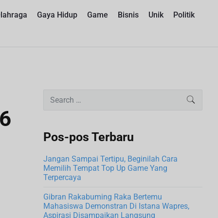
lahraga
Gaya Hidup
Game
Bisnis
Unik
Politik
P
S
SEARC
e
r
26
a
i
r
Pos-pos Terbaru
m
c
a
h
Jangan Sampai Tertipu, Beginilah Cara
r
Memilih Tempat Top Up Game Yang
f
Terpercaya
o
y
r
S
Gibran Rakabuming Raka Bertemu
:
Mahasiswa Demonstran Di Istana Wapres,
i
Aspirasi Disampaikan Langsung