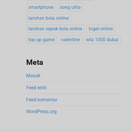
N
smartphone
song ultra
e
taruhan bola online
x
taruhan sepak bola online
togel online
p
top up game
valentine
wta 1000 dubai
o
s
Meta
Masuk
Feed entri
Feed komentar
WordPress.org